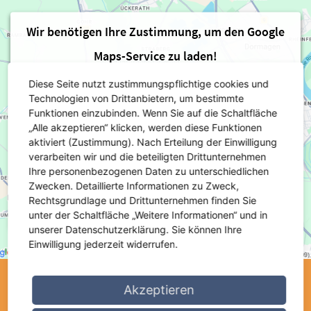
Wir benötigen Ihre Zustimmung, um den Google
Maps-Service zu laden!
Diese Seite nutzt zustimmungspflichtige cookies und
Wir verwenden einen Service eines Drittanbieters, um
Technologien von Drittanbietern, um bestimmte
Karteninhalte einzubetten. Dieser Service kann Daten
Funktionen einzubinden. Wenn Sie auf die Schaltfläche
zu Ihren Aktivitäten sammeln. Bitte lesen Sie die
„Alle akzeptieren“ klicken, werden diese Funktionen
Details durch und stimmen Sie der Nutzung des
aktiviert (Zustimmung). Nach Erteilung der Einwilligung
verarbeiten wir und die beteiligten Drittunternehmen
Service zu, um diese Karte anzuzeigen.
Ihre personenbezogenen Daten zu unterschiedlichen
Mehr Informationen
Akzeptieren
Zwecken. Detaillierte Informationen zu Zweck,
Rechtsgrundlage und Drittunternehmen finden Sie
Powered by
Usercentrics Consent Management Platform
unter der Schaltfläche „Weitere Informationen“ und in
unserer Datenschutzerklärung. Sie können Ihre
Einwilligung jederzeit widerrufen.
Akzeptieren