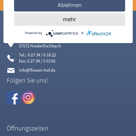
Jetzt unseren aktuellen
Katalog
durchblättern
Ablehnen
mehr
Fliesen Hof
Powered by
&
Konrad-Adenauer-Str. 34
57572 Niederfischbach
Tel.: 0 27 34 / 6 16 22
Fax: 0 27 34 / 5 53 81
info@fliesen-hof.de
Folgen Sie uns!
Öffnungszeiten